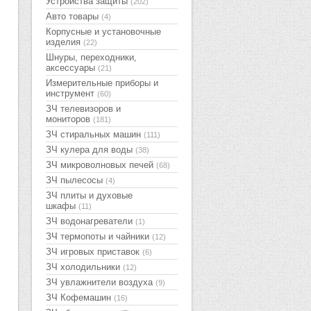
Устройства защиты
(202)
Авто товары
(4)
Корпусные и установочные
изделия
(22)
Шнуры, переходники,
аксессуары
(21)
Измерительные приборы и
инструмент
(60)
ЗЧ телевизоров и
мониторов
(181)
ЗЧ стиральных машин
(111)
ЗЧ кулера для воды
(38)
ЗЧ микроволновых печей
(68)
ЗЧ пылесосы
(4)
ЗЧ плиты и духовые
шкафы
(11)
ЗЧ водонагреватели
(1)
ЗЧ термопоты и чайники
(12)
ЗЧ игровых приставок
(6)
ЗЧ холодильники
(12)
ЗЧ увлажнители воздуха
(9)
ЗЧ Кофемашин
(16)