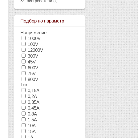
ЗЧ обогреватели
(7)
Подбор по параметр
Напряжение
1000V
100V
12000V
300V
45V
600V
75V
800V
Ток
0,15А
0,2А
0,35А
0,45А
0,8А
1,5А
10А
15А
1А