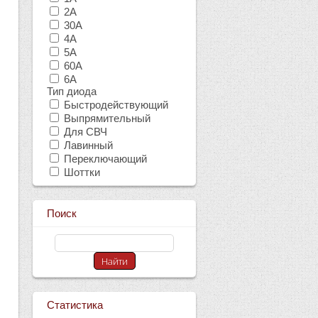
2А
30А
4А
5А
60А
6А
Тип диода
Быстродействующий
Выпрямительный
Для СВЧ
Лавинный
Переключающий
Шоттки
Поиск
Статистика