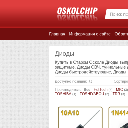
Главная
Информация о сайте
Обрат
Диоды
Купить в Старом Осколе Диоды вып
защитные, Диоды СВЧ, туннельные 
Диоды быстродействующие, Диоды в
Доступно позиций
:
73
Сортиро
Производитель:
Все
·
HotTech
·
MIC
(4)
(3)
TOSHIBA
·
TOSHIYABOU
·
TRR
(1)
(2)
(3)