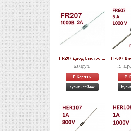
FR207 Диод быстро ...
FR607 Дио
6.00руб.
15.00р
В Корзину
В К
Купить сейчас
Купит