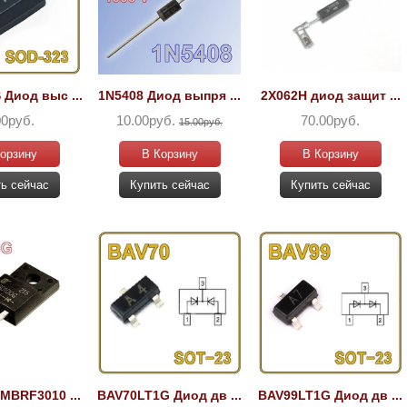
Диод выс ...
1N5408 Диод выпря ...
2X062H диод защит ...
00руб.
10.00руб.
70.00руб.
15.00руб.
орзину
В Корзину
В Корзину
ь сейчас
Купить сейчас
Купить сейчас
MBRF3010 ...
BAV70LT1G Диод дв ...
BAV99LT1G Диод дв ...