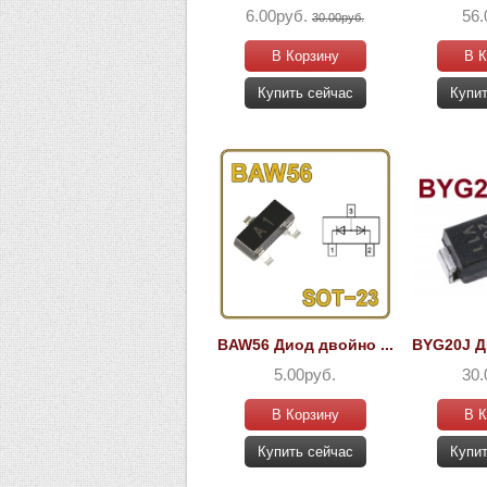
6.00руб.
56.
30.00руб.
В Корзину
В К
Купить сейчас
Купит
BAW56 Диод двойно ...
BYG20J Ди
5.00руб.
30.
В Корзину
В К
Купить сейчас
Купит