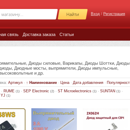
Вход
/
Регистрация
ная связь
Доставка заказа
Статьи
рямительные, Диоды силовые, Варикапы, Диоды Шоттки, Диоды
диоды, Диодные мосты, выпрямители, Диоды импульсные,
ысоковольтные и др.
вка:
Артикул
·
↑ Наименование
·
Цена
·
Дата добавления
·
Популярност
·
RUME
·
SEP Electronic
·
ST Microelectronics
·
SUNTAN
·
(1)
(2)
(1)
(1)
·
YJ
(1)