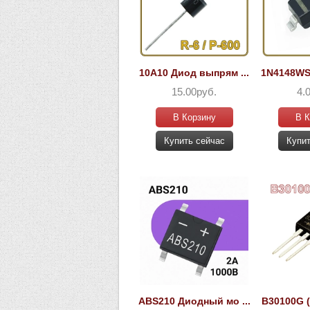
10A10 Диод выпрям ...
1N4148WS 
15.00руб.
4.
В Корзину
В К
Купить сейчас
Купит
ABS210 Диодный мо ...
B30100G (