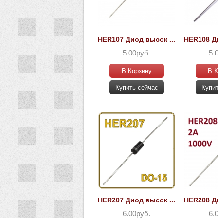
HER107 Диод высок ...
HER108 Ди
5.00руб.
5.
В Корзину
В К
Купить сейчас
Купит
HER207 Диод высок ...
HER208 Ди
6.00руб.
6.