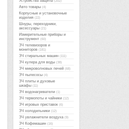
Устройства защиты
(202)
Авто товары
(4)
Корпусные и установочные
изделия
(22)
Шнуры, переходники,
аксессуары
(21)
Измерительные приборы и
инструмент
(60)
ЗЧ телевизоров и
мониторов
(181)
ЗЧ стиральных машин
(111)
ЗЧ кулера для воды
(38)
ЗЧ микроволновых печей
(68)
ЗЧ пылесосы
(4)
ЗЧ плиты и духовые
шкафы
(11)
ЗЧ водонагреватели
(1)
ЗЧ термопоты и чайники
(12)
ЗЧ игровых приставок
(6)
ЗЧ холодильники
(12)
ЗЧ увлажнители воздуха
(9)
ЗЧ Кофемашин
(16)