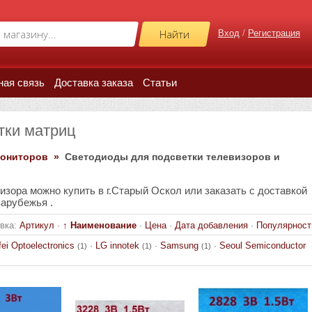
Вход
/
Регистрация
ная связь
Доставка заказа
Статьи
тки матриц
мониторов »
Светодиоды для подсветки телевизоров и
изора можно купить в г.Старый Оскол или заказать с доставкой
зарубежья .
вка:
Артикул
·
↑ Наименование
·
Цена
·
Дата добавления
·
Популярност
fei Optoelectronics
·
LG innotek
·
Samsung
·
Seoul Semiconductor
(1)
(1)
(1)