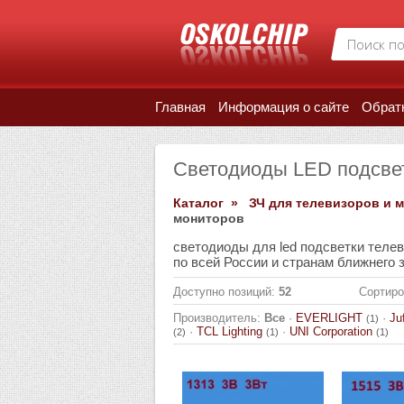
Главная
Информация о сайте
Обрат
Светодиоды LED подсве
Каталог »
ЗЧ для телевизоров и 
мониторов
светодиоды для led подсветки телев
по всей России и странам ближнего 
Доступно позиций
:
52
Сортиро
Производитель:
Все
·
EVERLIGHT
·
Ju
(1)
·
TCL Lighting
·
UNI Corporation
(2)
(1)
(1)