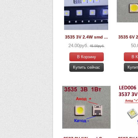
3535 3V 2.4W smd ...
3535 6V 2
24.00руб.
50.
45.00руб.
В Корзину
В К
Купить сейчас
Купит