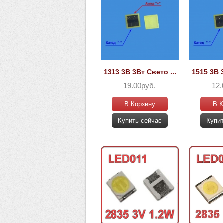
1313 3В 3Вт Свето ...
1515 3В 3
19.00руб.
12.
В Корзину
В К
Купить сейчас
Купит