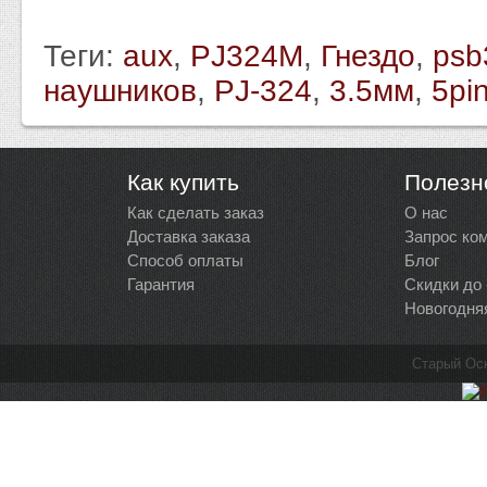
Теги:
aux
,
PJ324M
,
Гнездо
,
psb
наушников
,
PJ-324
,
3.5мм
,
5pi
Как купить
Полезн
Как сделать заказ
О нас
Доставка заказа
Запрос ко
Способ оплаты
Блог
Гарантия
Скидки до
Новогодня
Старый Ос