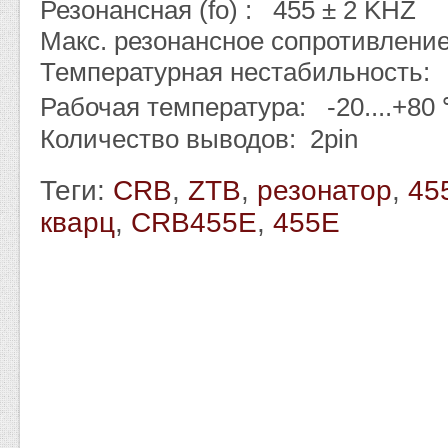
Резонансная (fo) : 455 ± 2 KHZ
Макс. резонансное сопротивлени
Температурная нестабильность
Рабочая температура: -20....+80
Количество выводов: 2pin
Теги:
CRB
,
ZTB
,
резонатор
,
45
кварц
,
CRB455E
,
455E