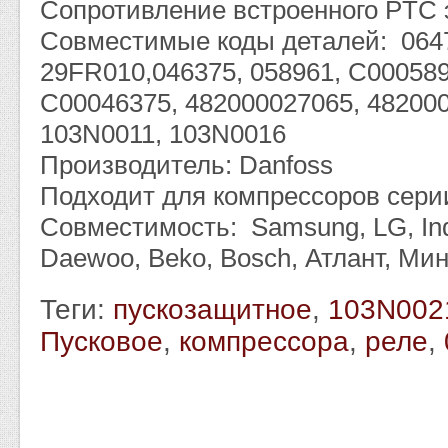
Сопротивление встроенного PTC 
Совместимые коды деталей: 064
29FR010,046375, 058961, C000589
C00046375, 482000027065, 48200
103N0011, 103N0016
Производитель: Danfoss
Подходит для компрессоров серии
Совместимость: Samsung, LG, Indesi
Daewoo, Beko, Bosch, Атлант, Минс
Теги:
пускозащитное
,
103N002
Пусковое
,
компрессора
,
реле
,