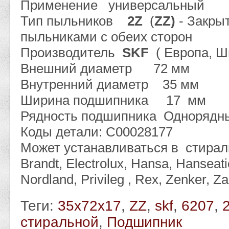
Применение универсальный
Тип пыльников
2Z
(
ZZ)
- Закры
пыльниками с обеих сторон
Производитель
SKF
( Европа, Ш
Внешний диаметр 72 мм
Внутренний диаметр 35 мм
Ширина подшипника 17 мм
Рядность подшипника Однорядн
Коды детали: C00028177
Может устанавливаться в стирал
Brandt, Electrolux, Hansa, Hanseati
Nordland, Privileg , Rex, Zenker, Z
Теги:
35x72x17
,
ZZ
,
skf
,
6207
,
стиральной
,
Подшипник