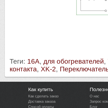
Теги:
16A
,
для обогревателей
,
контакта
,
XK-2
,
Переключател
Как купить
Полезн
Как сделать заказ
О нас
Доставка заказа
Запрос ко
Способ оплаты
Блог