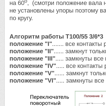
о
на 60
, (смотри положение вала н
не установлены упоры поэтому ва
по кругу.
Алгоритм работы Т100/55 3/6*3
положение "I"
....... все контакт
положение "II"
...... замкнут толь
положение "III"
..... замкнуты все
положение "IV"
..... все контакт
положение "V"
...... замкнут толь
положение "VI"
..... замкнуты все