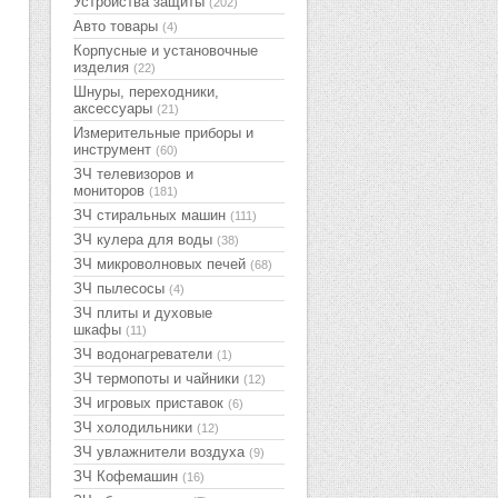
Устройства защиты
(202)
Авто товары
(4)
Корпусные и установочные
изделия
(22)
Шнуры, переходники,
аксессуары
(21)
Измерительные приборы и
инструмент
(60)
ЗЧ телевизоров и
мониторов
(181)
ЗЧ стиральных машин
(111)
ЗЧ кулера для воды
(38)
ЗЧ микроволновых печей
(68)
ЗЧ пылесосы
(4)
ЗЧ плиты и духовые
шкафы
(11)
ЗЧ водонагреватели
(1)
ЗЧ термопоты и чайники
(12)
ЗЧ игровых приставок
(6)
ЗЧ холодильники
(12)
ЗЧ увлажнители воздуха
(9)
ЗЧ Кофемашин
(16)