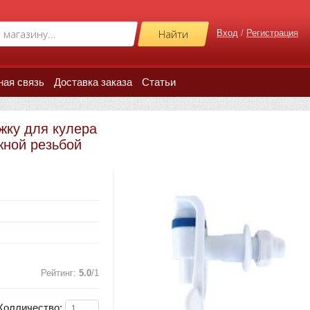
Вход
/
Регистрация
ная связь
Доставка заказа
Статьи
жку для кулера
жной резьбой
Рейтинг
:
5.0
/
1
Колличество: