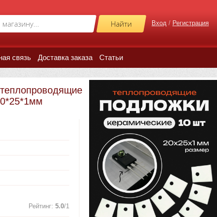
Вход
/
Регистрация
ная связь
Доставка заказа
Статьи
 теплопроводящие
20*25*1мм
Рейтинг
:
5.0
/
1