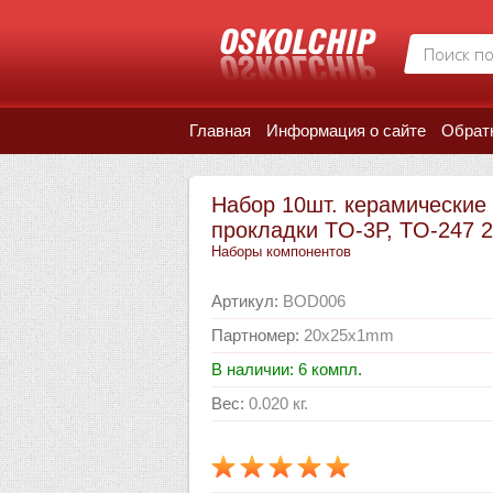
Главная
Информация о сайте
Обрат
Набор 10шт. керамические
прокладки TO-3P, TO-247 
Наборы компонентов
Артикул
:
BOD006
Партномер
:
20х25х1mm
В наличии: 6 компл.
Вес
:
0.020 кг.