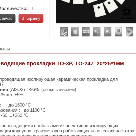
Колличество:
 сейчас
В Корзину
зывы
водящие прокладки TO-3P, TO-247 20*25*1мм
лопроводящая изолирующая керамическая прокладка для
247
ния
(Al2O3) >96% (он же глинозем)
0x25mm ±5%
а: до 1600 °C
зования : до 1100 °C
60....+260 °C
лопроводящими свойствами из всех типов изолирующих
ляции корпусов транзисторов работающих на высоких частотах
редачи от корпуса транзистора к радиатору.