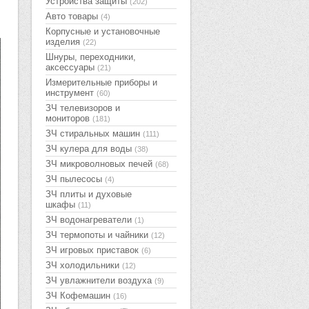
Устройства защиты
(202)
Авто товары
(4)
Корпусные и установочные
изделия
(22)
Шнуры, переходники,
аксессуары
(21)
Измерительные приборы и
инструмент
(60)
ЗЧ телевизоров и
мониторов
(181)
ЗЧ стиральных машин
(111)
ЗЧ кулера для воды
(38)
ЗЧ микроволновых печей
(68)
ЗЧ пылесосы
(4)
ЗЧ плиты и духовые
шкафы
(11)
ЗЧ водонагреватели
(1)
ЗЧ термопоты и чайники
(12)
ЗЧ игровых приставок
(6)
ЗЧ холодильники
(12)
ЗЧ увлажнители воздуха
(9)
ЗЧ Кофемашин
(16)