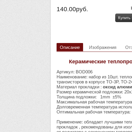
140.00руб.
Купить
Описание
Изображения
От
Керамические теплопро
Артикул: BOD006
Наименование: набор из 10шт. теп
транзисторов в корпусе TO-3P, TO-
Материал прокладки :
оксид алюми
Размер керамической подложки: 2
Толщина подложки: 1mm ±5%
Максимальная рабочая температур
Долговременная температура исполь
Оптимальная рабочая температура: -
Применение: обладает лучшими теп
прокладок , рекомендованы для изо
от радиатора с сохранением теплопе