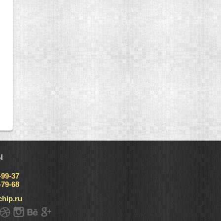
ы
-99-37
-79-68
hip.ru