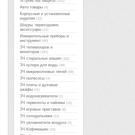
Устройства защиты
(202)
Авто товары
(4)
Корпусные и установочные
изделия
(22)
Шнуры, переходники,
аксессуары
(21)
Измерительные приборы и
инструмент
(60)
ЗЧ телевизоров и
мониторов
(181)
ЗЧ стиральных машин
(111)
ЗЧ кулера для воды
(38)
ЗЧ микроволновых печей
(68)
ЗЧ пылесосы
(4)
ЗЧ плиты и духовые
шкафы
(11)
ЗЧ водонагреватели
(1)
ЗЧ термопоты и чайники
(12)
ЗЧ игровых приставок
(6)
ЗЧ холодильники
(12)
ЗЧ увлажнители воздуха
(9)
ЗЧ Кофемашин
(16)