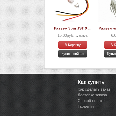
Разъем 3pin JST X ...
Разъем уг
15.00руб.
6.
17.00руб.
В Корзину
В К
Купить сейчас
Купит
Как купить
Как сделать заказ
Доставка заказа
Способ оплаты
Гарантия