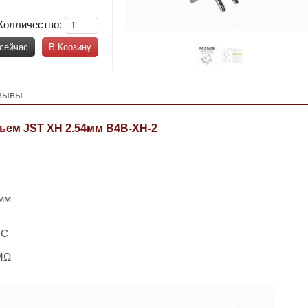
Колличество:
 сейчас
В Корзину
зывы
ъем JST XH 2.54мм B4B-XH-2
 мм
°C
 MΩ