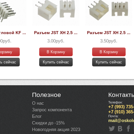
ловой KF ...
Разъем JST XH 2.5 ...
Разъем JST XH 2.5 ...
00руб.
3.00руб.
3.50руб.
орзину
В Корзину
В Корзину
ь сейчас
Купить сейчас
Купить сейчас
Полезное
Контакт
О нас
Телефон:
+7 (993) 735
Запрос компонента
+7 (910) 365
Блог
Почта:
mail@oskolc
Скидки до -15%
Новогодняя акция 2023