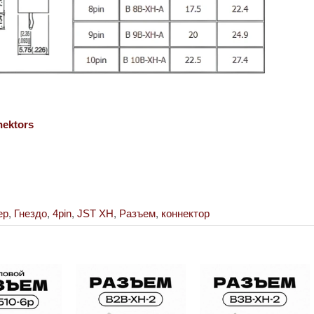
nektors
ер
,
Гнездо
,
4pin
,
JST XH
,
Разъем
,
коннектор