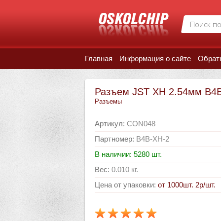
Главная
Информация о сайте
Обрат
Разъем JST XH 2.54мм B4
Разъемы
Артикул
:
CON048
Партномер
:
B4B-XH-2
В наличии: 5280 шт.
Вес
:
0.010 кг.
Цена от упаковки
:
от 1000шт. 2р/шт.