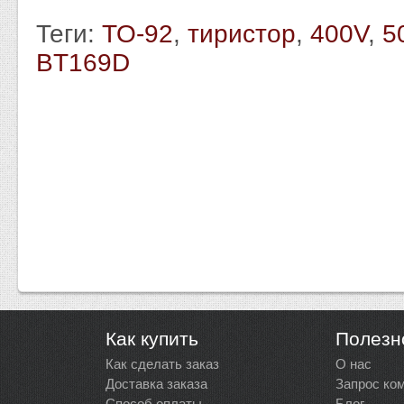
Теги:
TO-92
,
тиристор
,
400V
,
5
BT169D
Как купить
Полезн
Как сделать заказ
О нас
Доставка заказа
Запрос ко
Способ оплаты
Блог