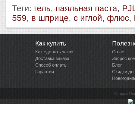
Теги:
гель
,
паяльная паста
,
PJ
559
,
в шприце
,
с иглой
,
флюс
,
Как купить
Полезн
Как сделать заказ
О нас
Доставка заказа
Запрос ко
Способ оплаты
Блог
Гарантия
Скидки до
Новогодня
Старый Ос