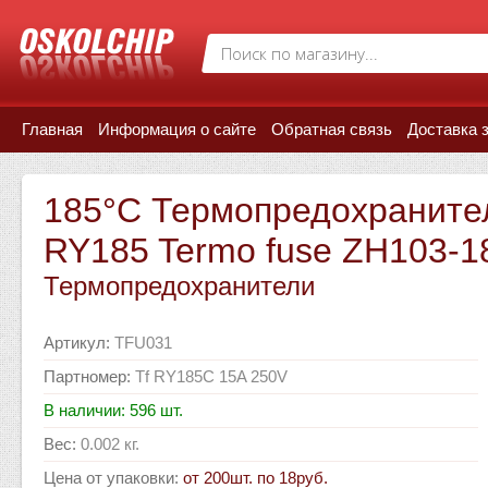
Главная
Информация о сайте
Обратная связь
Доставка 
185°C Термопредохранител
RY185 Termo fuse ZH103-1
Термопредохранители
Артикул
:
TFU031
Партномер
:
Tf RY185C 15A 250V
В наличии: 596 шт.
Вес
:
0.002 кг.
Цена от упаковки
:
от 200шт. по 18руб.