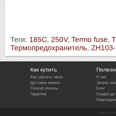
Теги:
185C
,
250V
,
Termo fuse
,
T
Термопредохранитель
,
ZH103
Как купить
Полезн
Как сделать заказ
О нас
Доставка заказа
Запрос ко
Способ оплаты
Блог
Гарантия
Скидки до
Новогодня
Старый Ос