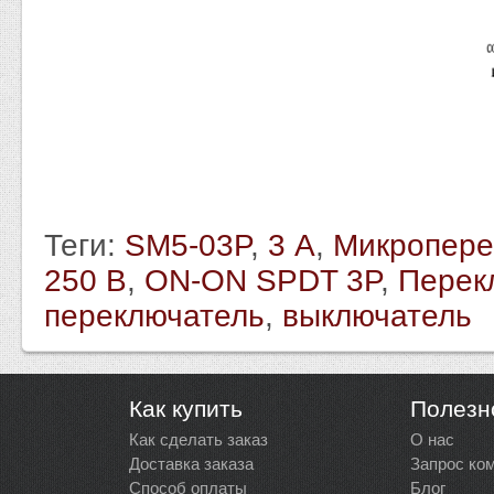
Теги:
SM5-03P
,
3 А
,
Микропере
250 В
,
ON-ON SPDT 3P
,
Перек
переключатель
,
выключатель
Как купить
Полезн
Как сделать заказ
О нас
Доставка заказа
Запрос ко
Способ оплаты
Блог