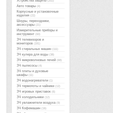
Устройства защиты
(202)
Авто товары
(4)
Корпусные и установочные
изделия
(22)
Шнуры, переходники,
аксессуары
(21)
Измерительные приборы и
инструмент
(60)
ЗЧ телевизоров и
мониторов
(181)
ЗЧ стиральных машин
(111)
ЗЧ кулера для воды
(38)
ЗЧ микроволновых печей
(68)
ЗЧ пылесосы
(4)
ЗЧ плиты и духовые
шкафы
(11)
ЗЧ водонагреватели
(1)
ЗЧ термопоты и чайники
(12)
ЗЧ игровых приставок
(6)
ЗЧ холодильники
(12)
ЗЧ увлажнители воздуха
(9)
ЗЧ Кофемашин
(16)