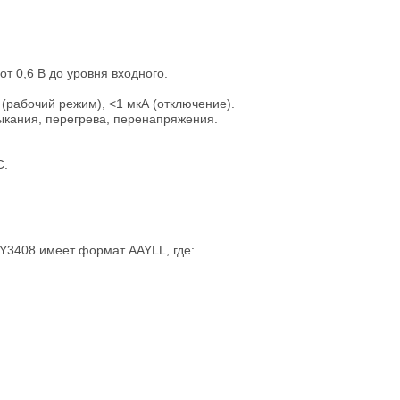
т 0,6 В до уровня входного.
(рабочий режим), <1 мкА (отключение).
ыкания, перегрева, перенапряжения.
C.
Y3408 имеет формат AAYLL, где: