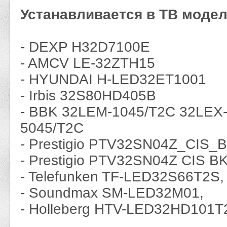
Устанавливается в ТВ модел
- DEXP H32D7100E
- AMCV LE-32ZTH15
- HYUNDAI H-LED32ET1001
- Irbis 32S80HD405B
- BBK 32LEM-1045/T2C 32LEX
5045/T2C
- Prestigio PTV32SN04Z_CIS_
- Prestigio PTV32SN04Z CIS B
- Telefunken TF-LED32S66T2S,
- Soundmax SM-LED32M01,
- Holleberg HTV-LED32HD101T