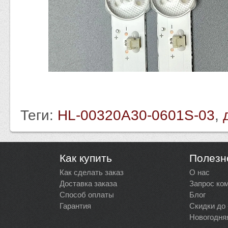
Теги:
HL-00320A30-0601S-03
,
Как купить
Полезн
Как сделать заказ
О нас
Доставка заказа
Запрос ко
Способ оплаты
Блог
Гарантия
Скидки до
Новогодня