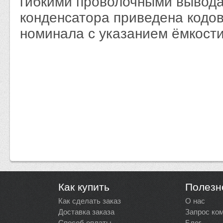
гибкими проволочными вывода
конденсатора приведена кодо
номинала с указанием ёмкост
Как купить
Полезн
Как сделать заказ
О нас
Доставка заказа
Запрос ко
Способ оплаты
Блог