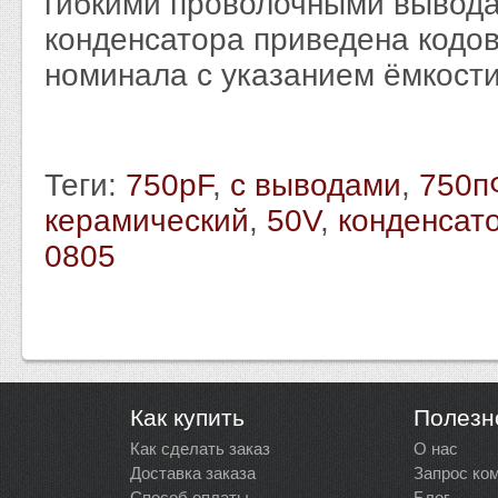
гибкими проволочными вывода
конденсатора приведена кодо
номинала с указанием ёмкост
Теги:
750pF
,
с выводами
,
750п
керамический
,
50V
,
конденсат
0805
Как купить
Полезн
Как сделать заказ
О нас
Доставка заказа
Запрос ко
Способ оплаты
Блог