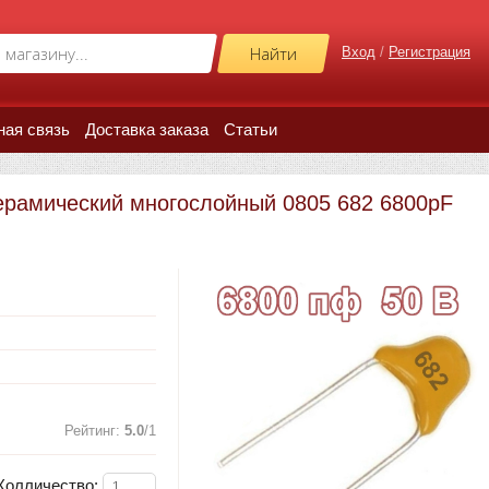
Вход
/
Регистрация
ная связь
Доставка заказа
Статьи
ерамический многослойный 0805 682 6800pF
Рейтинг
:
5.0
/
1
Колличество: