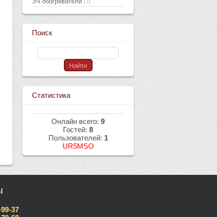
ЗЧ обогреватели
(7)
Поиск
Статистика
Онлайн всего:
9
Гостей:
8
Пользователей:
1
UR5MSO
ы
-99-37