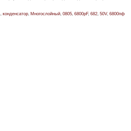
В
,
конденсатор
,
Многослойный
,
0805
,
6800pF
,
682
,
50V
,
6800пф