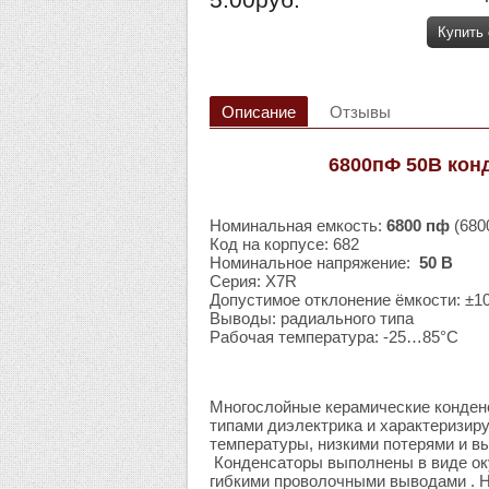
Купить
Описание
Отзывы
6800пФ 50В кон
Номинальная емкость:
6800 пф
(680
Код на корпусе: 682
Номинальное напряжение:
50 В
Серия: X7R
Допустимое отклонение ёмкости: ±1
Выводы: радиального типа
Рабочая температура: -25…85°C
Многослойные керамические конденс
типами диэлектрика и характеризир
температуры, низкими потерями и в
Конденсаторы выполнены в виде ок
гибкими проволочными выводами . Н