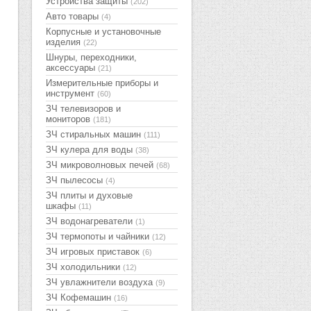
Устройства защиты
(202)
Авто товары
(4)
Корпусные и установочные
изделия
(22)
Шнуры, переходники,
аксессуары
(21)
Измерительные приборы и
инструмент
(60)
ЗЧ телевизоров и
мониторов
(181)
ЗЧ стиральных машин
(111)
ЗЧ кулера для воды
(38)
ЗЧ микроволновых печей
(68)
ЗЧ пылесосы
(4)
ЗЧ плиты и духовые
шкафы
(11)
ЗЧ водонагреватели
(1)
ЗЧ термопоты и чайники
(12)
ЗЧ игровых приставок
(6)
ЗЧ холодильники
(12)
ЗЧ увлажнители воздуха
(9)
ЗЧ Кофемашин
(16)