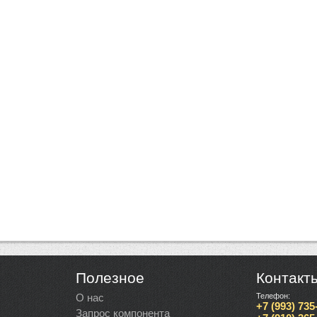
Полезное
Контакт
О нас
Телефон:
+7 (993) 735
Запрос компонента