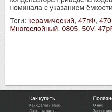
номинала с указанием ёмкост
Теги:
керамический
,
47пФ
,
470
Многослойный
,
0805
,
50V
,
47p
Как купить
Полезн
Как сделать заказ
О нас
Доставка заказа
Запрос ко