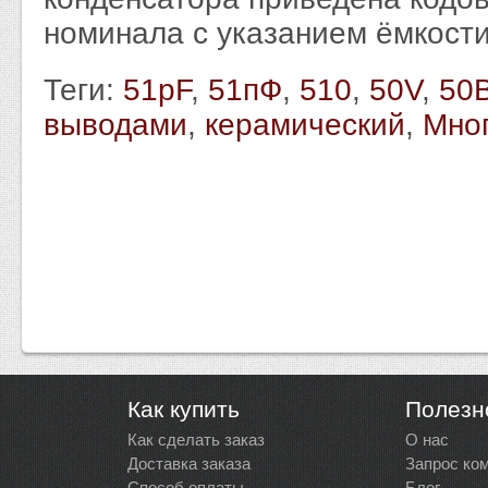
номинала с указанием ёмкости
Теги:
51pF
,
51пФ
,
510
,
50V
,
50
выводами
,
керамический
,
Мно
Как купить
Полезн
Как сделать заказ
О нас
Доставка заказа
Запрос ко
Способ оплаты
Блог