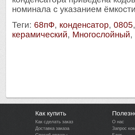
номинала с указанием ёмкости
Теги:
68пФ
,
конденсатор
,
0805
керамический
,
Многослойный
,
Как купить
Полезн
Как сделать заказ
О нас
Доставка заказа
Запрос ко
Способ оплаты
Блог