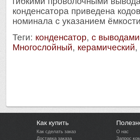
гибкими проволочными вывода
конденсатора приведена кодо
номинала с указанием ёмкости
Теги:
конденсатор
,
с выводами
Многослойный
,
керамический
,
Как купить
Полезн
Как сделать заказ
О нас
Доставка заказа
Запрос ко