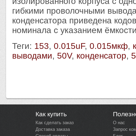
изолированного корпуса с од
гибкими проволочными вывода
конденсатора приведена кодо
номинала с указанием ёмкости
Теги:
153
,
0.015uF
,
0.015мкф
,
выводами
,
50V
,
конденсатор
,
Как купить
Полезн
Как сделать заказ
О нас
Доставка заказа
Запрос ко
Способ оплаты
Блог