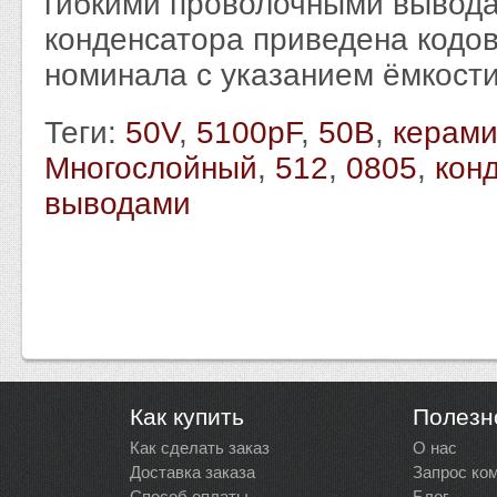
гибкими проволочными вывода
конденсатора приведена кодо
номинала с указанием ёмкости
Теги:
50V
,
5100pF
,
50В
,
керами
Многослойный
,
512
,
0805
,
кон
выводами
Как купить
Полезн
Как сделать заказ
О нас
Доставка заказа
Запрос ко
Способ оплаты
Блог