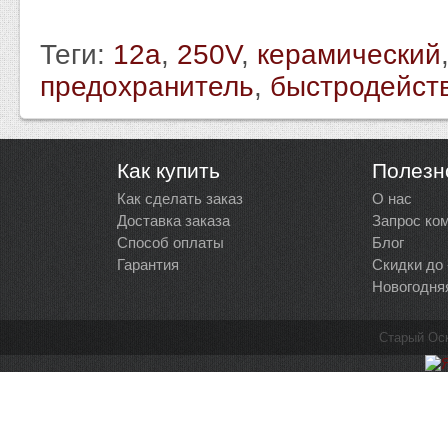
Теги:
12a
,
250V
,
керамический
предохранитель
,
быстродейст
Как купить
Полезн
Как сделать заказ
О нас
Доставка заказа
Запрос ко
Способ оплаты
Блог
Гарантия
Скидки до
Новогодня
Старый Ос