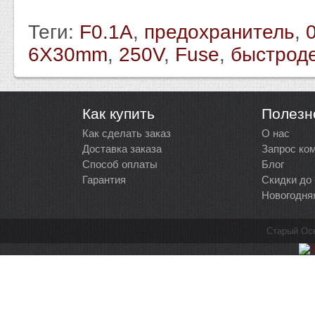
Теги:
F0.1A
,
предохранитель
,
6X30mm
,
250V
,
Fuse
,
быстрод
Как купить
Полезн
Как сделать заказ
О нас
Доставка заказа
Запрос ко
Способ оплаты
Блог
Гарантия
Скидки до
Новогодня
Старый Ос