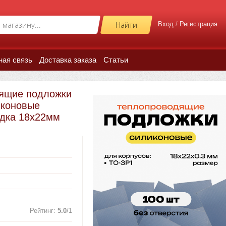
Вход
/
Регистрация
ная связь
Доставка заказа
Статьи
дящие подложки
иконовые
дка 18х22мм
Рейтинг
:
5.0
/
1