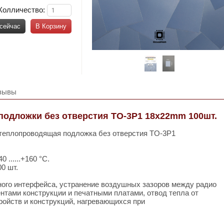
Колличество:
 сейчас
В Корзину
зывы
одложки без отверстия TO-3P1 18x22mm 100шт.
теплопроводящая подложка без отверстия TO-3P1
 ......+160 °C.
0 шт.
ного интерфейса, устранение воздушных зазоров между радио
нтами конструкции и печатными платами, отвод тепла от
ойств и конструкций, нагревающихся при