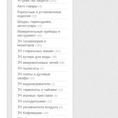
Устройства защиты
(202)
Авто товары
(4)
Корпусные и установочные
изделия
(22)
Шнуры, переходники,
аксессуары
(21)
Измерительные приборы и
инструмент
(60)
ЗЧ телевизоров и
мониторов
(181)
ЗЧ стиральных машин
(111)
ЗЧ кулера для воды
(38)
ЗЧ микроволновых печей
(68)
ЗЧ пылесосы
(4)
ЗЧ плиты и духовые
шкафы
(11)
ЗЧ водонагреватели
(1)
ЗЧ термопоты и чайники
(12)
ЗЧ игровых приставок
(6)
ЗЧ холодильники
(12)
ЗЧ увлажнители воздуха
(9)
ЗЧ Кофемашин
(16)