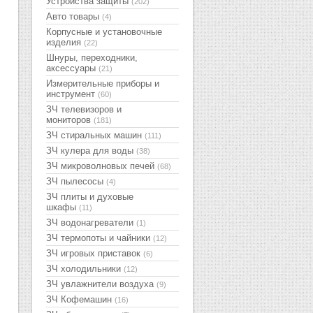
Устройства защиты
(202)
Авто товары
(4)
Корпусные и установочные
изделия
(22)
Шнуры, переходники,
аксессуары
(21)
Измерительные приборы и
инструмент
(60)
ЗЧ телевизоров и
мониторов
(181)
ЗЧ стиральных машин
(111)
ЗЧ кулера для воды
(38)
ЗЧ микроволновых печей
(68)
ЗЧ пылесосы
(4)
ЗЧ плиты и духовые
шкафы
(11)
ЗЧ водонагреватели
(1)
ЗЧ термопоты и чайники
(12)
ЗЧ игровых приставок
(6)
ЗЧ холодильники
(12)
ЗЧ увлажнители воздуха
(9)
ЗЧ Кофемашин
(16)