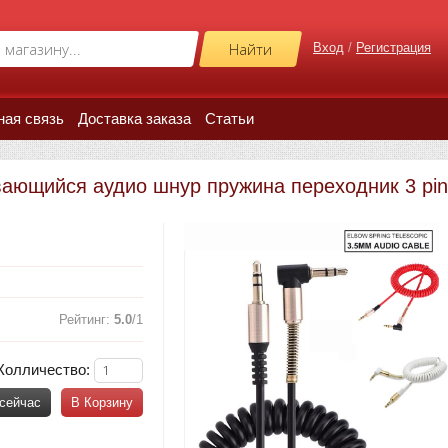
Вход
/
Регистрация
ная связь
Доставка заказа
Статьи
вающийся аудио шнур пружина переходник 3 pin
Рейтинг
:
5.0
/
1
Колличество:
 сейчас
В Корзину