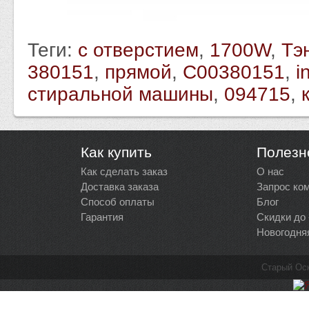
Теги:
с отверстием
,
1700W
,
Тэ
380151
,
прямой
,
C00380151
,
i
стиральной машины
,
094715
,
Как купить
Полезн
Как сделать заказ
О нас
Доставка заказа
Запрос ко
Способ оплаты
Блог
Гарантия
Скидки до
Новогодня
Старый Ос