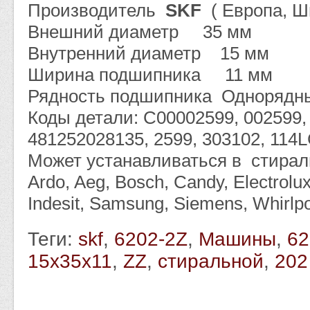
Производитель
SKF
( Европа, Ш
Внешний диаметр 35 мм
Внутренний диаметр 15 мм
Ширина подшипника 11 мм
Рядность подшипника Однорядн
Коды детали: C00002599, 002599
481252028135, 2599, 303102, 114
Может устанавливаться в стираль
Ardo, Aeg, Bosch, Candy, Electrolux
Indesit, Samsung, Siemens, Whirlp
Теги:
skf
,
6202-2Z
,
Машины
,
62
15x35x11
,
ZZ
,
стиральной
,
202