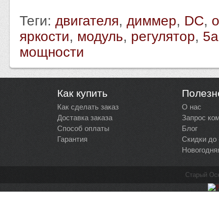
Теги:
двигателя
,
диммер
,
DC
,
яркости
,
модуль
,
регулятор
,
5а
мощности
Как купить
Полезн
Как сделать заказ
О нас
Доставка заказа
Запрос ко
Способ оплаты
Блог
Гарантия
Скидки до
Новогодня
Старый Ос