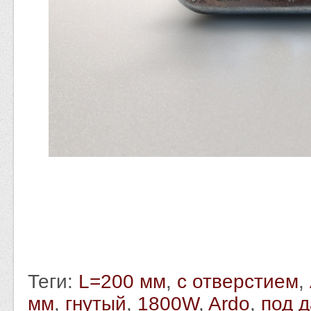
Теги:
L=200 мм
,
с отверстием
,
мм
,
гнутый
,
1800W
,
Ardo
,
под д