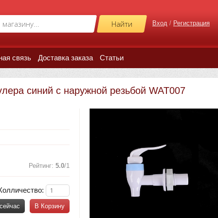
Вход
/
Регистрация
ная связь
Доставка заказа
Статьи
улера синий с наружной резьбой WAT007
Рейтинг
:
5.0
/
1
Колличество:
 сейчас
В Корзину