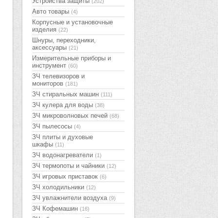
Устройства защиты
(202)
Авто товары
(4)
Корпусные и установочные
изделия
(22)
Шнуры, переходники,
аксессуары
(21)
Измерительные приборы и
инструмент
(60)
ЗЧ телевизоров и
мониторов
(181)
ЗЧ стиральных машин
(111)
ЗЧ кулера для воды
(38)
ЗЧ микроволновых печей
(68)
ЗЧ пылесосы
(4)
ЗЧ плиты и духовые
шкафы
(11)
ЗЧ водонагреватели
(1)
ЗЧ термопоты и чайники
(12)
ЗЧ игровых приставок
(6)
ЗЧ холодильники
(12)
ЗЧ увлажнители воздуха
(9)
ЗЧ Кофемашин
(16)