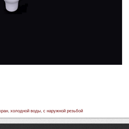
кран
,
холодной воды
,
с наружной резьбой