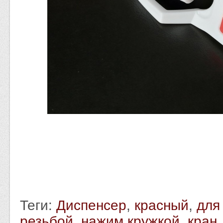
Теги:
Диспенсер
,
красный
,
для
резьбой
,
нажим кружкой
,
кран