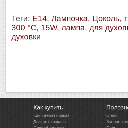
Теги:
Е14
,
Лампочка
,
Цоколь
,
300 °С
,
15W
,
лампа
,
для духо
духовки
Как купить
Полезн
Как сделать заказ
О нас
Доставка заказа
Запрос ко
Способ оплаты
Блог