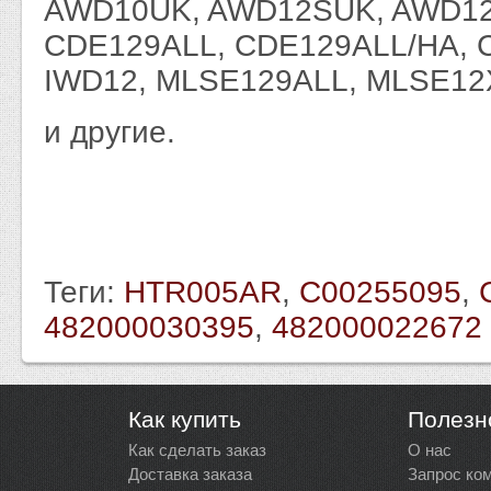
AWD10UK, AWD12SUK, AWD12
CDE129ALL, CDE129ALL/HA, 
IWD12, MLSE129ALL, MLSE12
и другие.
Теги:
HTR005AR
,
C00255095
,
482000030395
,
482000022672
Как купить
Полезн
Как сделать заказ
О нас
Доставка заказа
Запрос ко