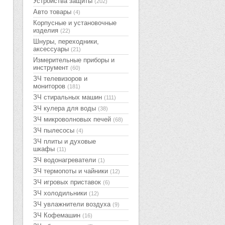
Устройства защиты
(202)
Авто товары
(4)
Корпусные и установочные
изделия
(22)
Шнуры, переходники,
аксессуары
(21)
Измерительные приборы и
инструмент
(60)
ЗЧ телевизоров и
мониторов
(181)
ЗЧ стиральных машин
(111)
ЗЧ кулера для воды
(38)
ЗЧ микроволновых печей
(68)
ЗЧ пылесосы
(4)
ЗЧ плиты и духовые
шкафы
(11)
ЗЧ водонагреватели
(1)
ЗЧ термопоты и чайники
(12)
ЗЧ игровых приставок
(6)
ЗЧ холодильники
(12)
ЗЧ увлажнители воздуха
(9)
ЗЧ Кофемашин
(16)