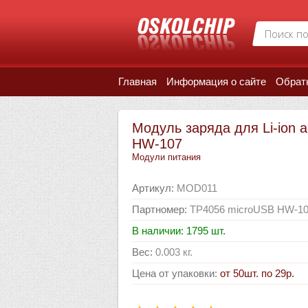
Главная
Информация о сайте
Обрат
Модуль заряда для Li-ion 
HW-107
Модули питания
Артикул
:
MOD011
Партномер
:
TP4056 microUSB HW-1
В наличии: 1795 шт.
Вес
:
0.003 кг.
Цена от упаковки
:
от 50шт. по 29р.