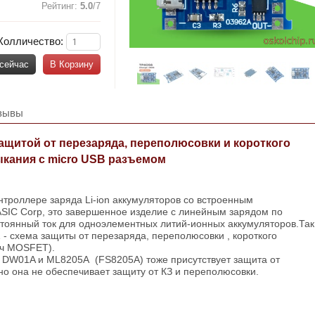
Рейтинг
:
5.0
/
7
Колличество:
 сейчас
В Корзину
зывы
ащитой от перезаряда, переполюсовки и короткого
кания с micro USB разъемом
троллере заряда Li-ion аккумуляторов со встроенным
ASIC Corp, это завершенное изделие с линейным зарядом по
тоянный ток для одноэлементных литий-ионных аккумуляторов.Так
 - схема защиты от перезаряда, переполюсовки , короткого
юч MOSFET).
DW01A и ML8205A (FS8205A) тоже присутствует защита от
но она не обеспечивает защиту от КЗ и переполюсовки.