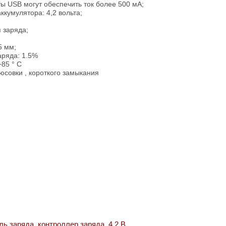
ы USB могут обеспечить ток более 500 мА;
кумулятора: 4,2 вольта;
 заряда;
5 мм;
аряда: 1.5%
+85 ° C
юсовки , короткого замыкания
ль заряда
,
контроллер заряда
,
4.2 В