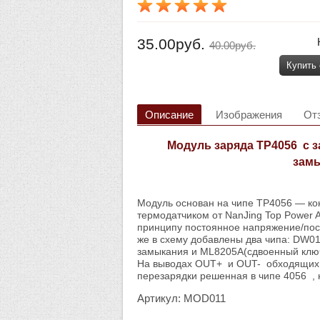
35.00руб.
40.00руб.
Купить
Описание
Изображения
От
Модуль заряда TP4056 c з
замы
Модуль основан на чипе TP4056 — кон
термодатчиком от NanJing Top Power 
принципу постоянное напряжение/пос
же в схему добавлены два чипа: DW01
замыкания и ML8205A(сдвоенный кл
На выводах OUT+ и OUT- обходящих 
перезарядки решенная в чипе 4056 , 
Артикул: MOD011