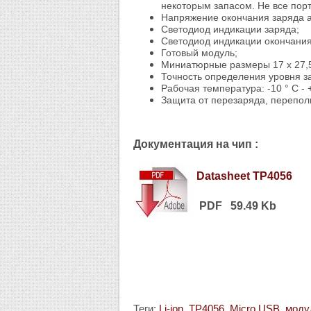
некоторым запасом. Не все порт
Напряжение окончания заряда ак
Светодиод индикации заряда;
Светодиод индикации окончания
Готовый модуль;
Миниатюрные размеры 17 х 27,
Точность определения уровня з
Рабочая температура: -10 ° C - 
Защита от перезаряда, перепол
Документация на чип :
Datasheet TP4056
PDF 59.49 Kb
Теги:
Li-ion
,
TP4056
,
Micro USB
,
моду