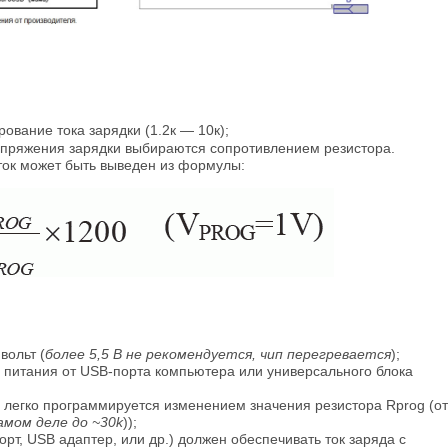
вание тока зарядки (1.2к — 10к);
напряжения зарядки выбираются сопротивлением резистора.
ток может быть выведен из формулы:
вольт (
более 5,5 В не рекомендуется, чип перегревается
);
я питания от USB-порта компьютера или универсального блока
, легко программируется изменением значения резистора Rprog (от
амом деле до ~30k
));
орт, USB адаптер, или др.) должен обеспечивать ток заряда с