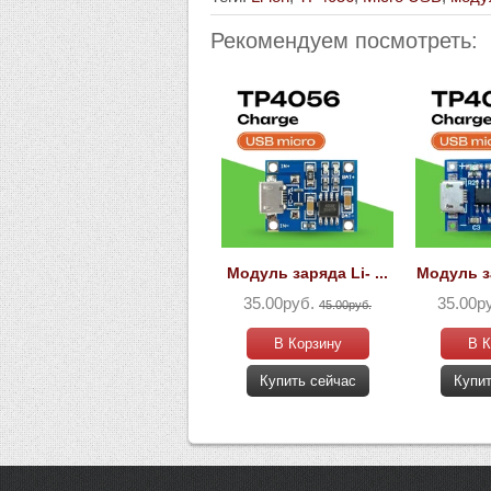
Рекомендуем посмотреть:
Модуль заряда Li- ...
Модуль за
35.00руб.
35.00р
45.00руб.
В Корзину
В К
Купить сейчас
Купит